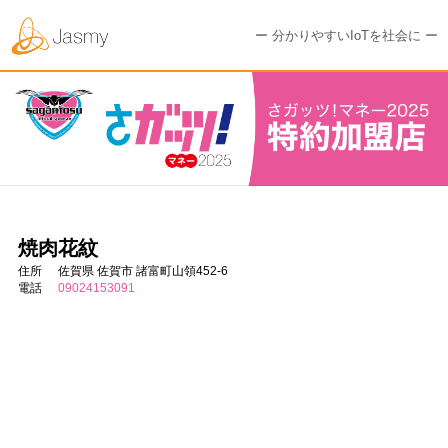
ー 分かりやすいIoTを社会に ー
焼肉花紋
住所
佐賀県 佐賀市 諸富町山領452-6
電話
09024153091