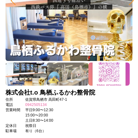
株式会社t.o 鳥栖ふるかわ整骨院
住所
佐賀県鳥栖市 高田町47-1
電話
0942505134
営業時間
平日9:00〜12:30
15:00〜20:00
土日8:30〜14:00
定休日
祝祭日
駐車場
有り（6台）