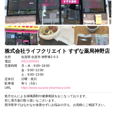
株式会社ライフクリエイト すずな薬局神野店
住所
佐賀県 佐賀市 神野東2-5-3
電話
0952305691
営業時間
月～木：9:00~18:00
金：9:00~12:00
土：9:00~13:00
定休日
日曜・祝日
駐車場
有り（3台）
URL
https://www.suzuna-pharmacy.com/
処方せんによる保険調剤や健康相談をおこなっております。
煎じ漢方薬の取り扱いもございます。
西洋医学ではなかなか改善せずにお悩みの方も、お気軽にご相談下さい。