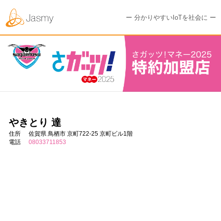
ー 分かりやすいIoTを社会に ー
やきとり 達
住所
佐賀県 鳥栖市 京町722-25 京町ビル1階
電話
08033711853