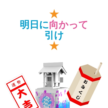
★
明日に
向かって
引け
★