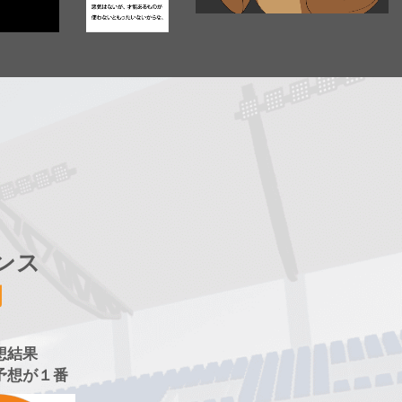
ンス
開
想結果
予想が１番