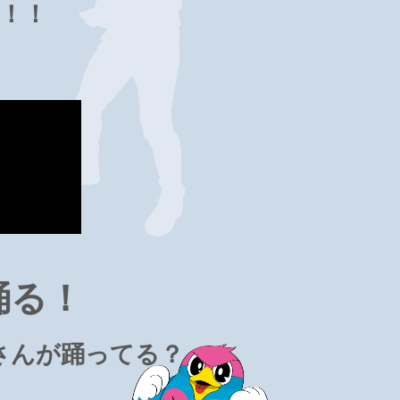
！！
踊る！
さんが踊ってる？