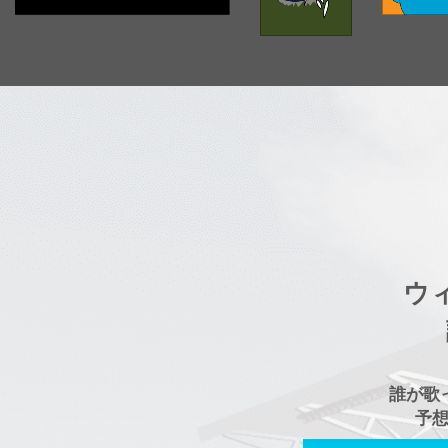
ウ
誰が歌
予