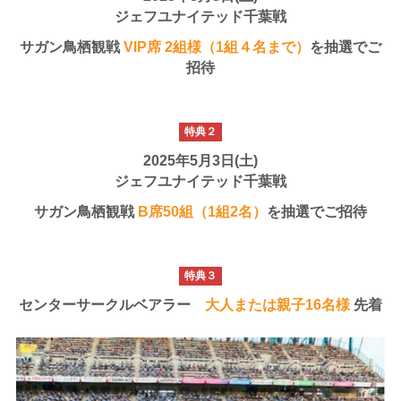
ジェフユナイテッド千葉戦
サガン鳥栖観戦
VIP席 2組様（1組４名まで）
を抽選でご
招待
特典２
2025年5月3日(土)
ジェフユナイテッド千葉戦
サガン鳥栖観戦
B席50組（1組2名）
を抽選でご招待
特典３
センターサークルベアラー
大人または親子16名様
先着